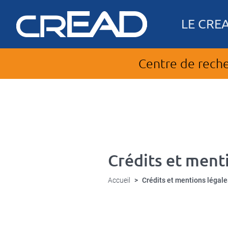
Panneau de gestion des cookies
Aller
au
Navigation
LE CRE
contenu
principale
principal
Centre de reche
Crédits et ment
Accueil
Crédits et mentions légale