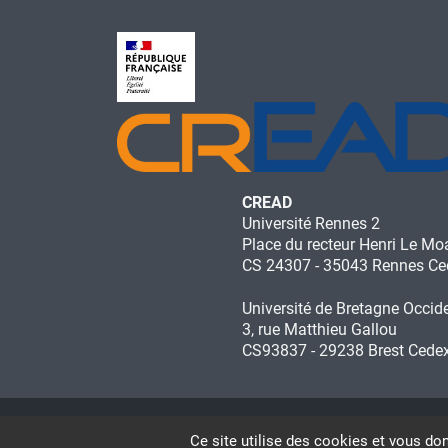
CREAD
Université Rennes 2
Place du recteur Henri Le Mo
CS 24307 - 35043 Rennes Ce
Université de Bretagne Occid
3, rue Matthieu Gallou
CS93837 - 29238 Brest Cede
Menu
PLAN DU SITE
ME
Ce site utilise des cookies et vous do