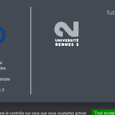
Tut
al
dex
entale
x 3
NTIONS LÉGALES
ACCESSIBILITÉ : NON CONF
Tout accep
nne le contrôle sur ceux que vous souhaitez activer