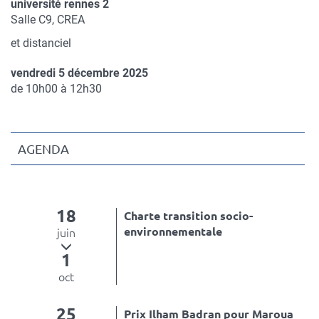
université rennes 2
Compléments
Salle C9, CREA
de
et distanciel
lieu
vendredi 5 décembre 2025
Complément
de 10h00 à 12h30
de
date
AGENDA
18
Charte transition socio-
environnementale
juin
1
oct
25
Prix Ilham Badran pour Maroua