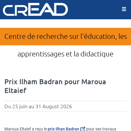
Panneau de gestion des cookies
Aller
au
contenu
principal
Centre de recherche sur l'éducation, les
apprentissages et la didactique
Prix Ilham Badran pour Maroua
Eltaief
Du 25 juin au 31 August 2026
Maroua Eltaief a reçu le
prix Ilhan Badran
pour ses travaux