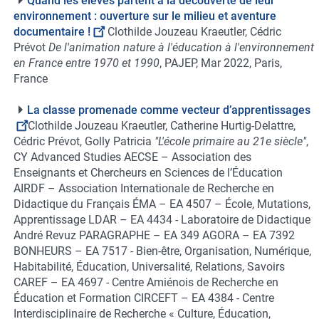
Quand les élèves partent à la découverte de leur
environnement : ouverture sur le milieu et aventure
documentaire !
Clothilde Jouzeau Kraeutler, Cédric
Prévot
De l'animation nature à l'éducation à l'environnement
en France entre 1970 et 1990
, PAJEP, Mar 2022, Paris,
France
La classe promenade comme vecteur d’apprentissages
Clothilde Jouzeau Kraeutler, Catherine Hurtig-Delattre,
Cédric Prévot, Golly Patricia
"L'école primaire au 21e siècle"
,
CY Advanced Studies AECSE – Association des
Enseignants et Chercheurs en Sciences de l’Éducation
AIRDF – Association Internationale de Recherche en
Didactique du Français ÉMA – EA 4507 – École, Mutations,
Apprentissage LDAR – EA 4434 - Laboratoire de Didactique
André Revuz PARAGRAPHE – EA 349 AGORA – EA 7392
BONHEURS – EA 7517 - Bien-être, Organisation, Numérique,
Habitabilité, Éducation, Universalité, Relations, Savoirs
CAREF – EA 4697 - Centre Amiénois de Recherche en
Éducation et Formation CIRCEFT – EA 4384 - Centre
Interdisciplinaire de Recherche « Culture, Éducation,