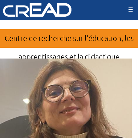
Panneau de gestion des cookies
Aller
au
contenu
principal
Centre de recherche sur l'éducation, les
apprentissages et la didactique