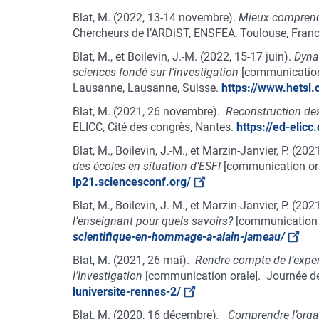
Blat, M. (2022, 13-14 novembre).
Mieux comprendr
Chercheurs de l’ARDiST, ENSFEA, Toulouse, Fran
Blat, M., et Boilevin, J.-M. (2022, 15-17 juin).
Dynam
sciences fondé sur l’investigation
[communication 
Lausanne, Lausanne, Suisse.
https://www.hetsl.
Blat, M. (2021, 26 novembre).
Reconstruction de
ELICC, Cité des congrès, Nantes.
https://ed-elic
Blat, M., Boilevin, J.-M., et Marzin-Janvier, P. (20
des écoles en situation d’ESFI
[communication oral
lp21.sciencesconf.org/
Blat, M., Boilevin, J.-M., et Marzin-Janvier, P. (2021
l’enseignant pour quels savoirs?
[communication o
scientifique-en-hommage-a-alain-jameau/
Blat, M. (2021, 26 mai).
Rendre compte de l’expe
l’Investigation
[communication orale]. Journée d
luniversite-rennes-2/
Blat, M. (2020, 16 décembre)
. Comprendre l’organ