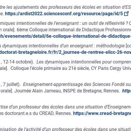
e les ajustements des professeurs des écoles en situation d’ES
ce.
https://ardist2022.sciencesconf.org/resource/page/id/5
iques intentionnelles de l’enseignant : un outil de réflexivité 
orale]. 6ème Colloque international de Didactique Professionnel
ch/evenements/detail/6e-colloque-international-de-didactique
s dynamiques intentionnelles d’un enseignant : méthodologie
[c
c.doctorat-bretagneloire.fr/fr/2_journee-de-rentree-elicc-26-
21, 12-14 octobre).
Les dynamiques intentionnelles pour comprendr
e]. Colloque l’école primaire au 21è siècle, CY Paris Cergy Univ
, 7 juillet).
Enseignement-apprentissage des Sciences Fondé sur l
rale]. Journée Alain Jameau, INSPE de Bretagne, Rennes.
http
rtise d’un professeur des écoles dans une situation d’Enseigne
es doctorant.e.s du CREAD, Rennes.
https://www.cread-bretagn
isation de l’activité d’un professeur des écoles dans une situ