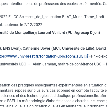
ues intentionnelles de professeurs des écoles expérimentés. Ca
2022-ELICC-Sciences_de_l_education-BLAT_Muriel-Tome_1.pdf
al, soutenue le 7/12/2022
ité de Montpellier); Laurent Veillard (PU, Agrosup Dijon)
 ENS Lyon); Catherine Boyer (MCF, Université de Lille); David
tps://www.univ-brest.fr/fondation-ubo/zoom_sur/
–Prix-d-ex
 universités UBO – Alain Jameau, maître de conférence UBO – P
isation des pratiques enseignantes expérimentées en situation 
émentaire, repose sur plusieurs cas et prend en compte l’activité e
 sciences et des technologies et didactique professionnelle, afi
tion d’ESFI. La méthodologie élaborée associe chercheur et enseign
, ainsi que la signification que les enseignants leur donnent. À