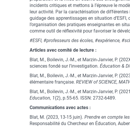
incidents critiques et mettons à l’épreuve le mo
leur activité. Par la caractérisation de différent
guidage des apprentissages en situation d’ESFI, d
l’organisation des pratiques enseignantes en situ
comme outil de réflexivité pour favoriser le déve
#ESFI, #professeurs des écoles, #expérience, #sc
Articles avec comité de lecture :
Blat, M., Boilevin, J.-M., et Marzin-Janvier, P. (
sciences fondé sur l’investigation.
Éducation & D
Blat, M., Boilevin, J.-M., et Marzin-Janvier, P. (2
élémentaire française.
REVIEW of SCIENCE, MAT
Blat, M., Boilevin, J.-M., et Marzin-Janvier, P. (20
Education, 1
(2), p.55-65. ISSN: 2732-6489.
Communications avec actes :
Blat, M. (2023, 13-15 juin).
Prendre en compte les
Responsabilité du Chercheur en Éducation
,
Auberv