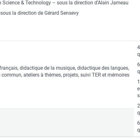
 Science & Technology – sous la direction d’Alain Jameau
sous la direction de Gérard Sensevy
4
q
6
 français, didactique de la musique, didactique des langues,
q
c commun, ateliers à thèmes, projets, suivi TER et mémoires
1
e
s
2
q
6
q