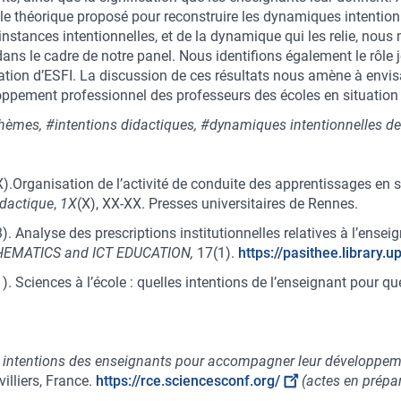
dèle théorique proposé pour reconstruire les dynamiques intenti
es instances intentionnelles, et de la dynamique qui les relie, no
ans le cadre de notre panel. Nous identifions également le rôle
ation d’ESFI. La discussion de ces résultats nous amène à envis
loppement professionnel des professeurs des écoles en situation 
hèmes, #intentions didactiques, #dynamiques intentionnelles de
202X).Organisation de l’activité de conduite des apprentissages e
idactique
,
1X
(X), XX-XX. Presses universitaires de Rennes.
023). Analyse des prescriptions institutionnelles relatives à l’ens
HEMATICS and ICT EDUCATION,
17(1).
https://pasithee.library.
21). Sciences à l’école : quelles intentions de l’enseignant pour q
 intentions des enseignants pour accompagner leur développem
illiers, France.
https://rce.sciencesconf.org/
(actes en prépa