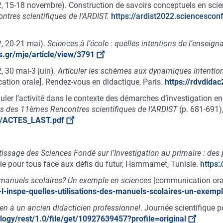
(2022, 15-18 novembre). Construction de savoirs conceptuels en sc
tres scientifiques de l’ARDIST.
https://ardist2022.sciencesc
22, 20-21 mai).
Sciences à l’école : quelles intentions de l’enseig
as.gr/mje/article/view/3791
2, 30 mai-3 juin).
Articuler les schèmes aux dynamiques intentio
tion orale]. Rendez-vous en didactique, Paris.
https://rdvdida
guler l’activité dans le contexte des démarches d’investigation en
s des 11èmes Rencontres scientifiques de l’ARDIST
(p. 681-691),
es/ACTES_LAST.pdf
sage des Sciences Fondé sur l’Investigation au primaire : des pr
gie pour tous face aux défis du futur, Hammamet, Tunisie.
https:
 manuels scolaires? Un exemple en sciences
[communication orale
-l-inspe-quelles-utilisations-des-manuels-scolaires-un-exemp
ien à un ancien didacticien professionnel
. Journée scientifique p
logy/rest/1.0/file/get/10927639457?profile=original