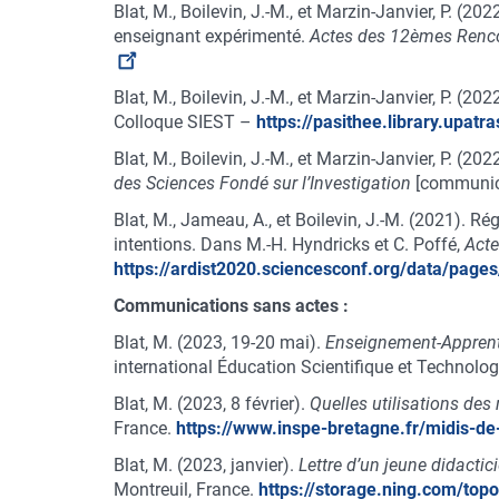
Blat, M., Boilevin, J.-M., et Marzin-Janvier, P. 
enseignant expérimenté.
Actes des 12èmes Rencon
Blat, M., Boilevin, J.-M., et Marzin-Janvier, P. (20
Colloque SIEST –
https://pasithee.library.upatr
Blat, M., Boilevin, J.-M., et Marzin-Janvier, P. (202
des Sciences Fondé sur l’Investigation
[communica
Blat, M., Jameau, A., et Boilevin, J.-M. (2021). Ré
intentions. Dans M.-H. Hyndricks et C. Poffé,
Acte
https://ardist2020.sciencesconf.org/data/pag
Communications sans actes :
Blat, M. (2023, 19-20 mai).
Enseignement-Apprentis
international Éducation Scientifique et Technolo
Blat, M. (2023, 8 février).
Quelles utilisations des
France.
https://www.inspe-bretagne.fr/midis-de
Blat, M. (2023, janvier).
Lettre d’un jeune didactic
Montreuil, France.
https://storage.ning.com/topo