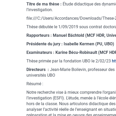
Titre de ma thèse :
Étude didactique des dynamiq
l’investigation.
file:///C:/Users/Accordances/Downloads/These-
Thèse débutée le 1/09/2019 sous contrat doctor
Rapporteurs : Manuel Bächtold (MCF HDR, Univers
Présidente du jury : Isabelle Kermen (PU, UBO)
Examinateurs : Karine Bécu-Robinault (MCF HDR,
Thèse primée par la fondation UBO le 2/02/23
ht
Directeurs :
Jean-Marie Boilevin, professeur des
universités UBO
Résumé :
Notre recherche vise à mieux comprendre l’organ
l’investigation (ESFI). L’étude, menée à l’école él
hors de la classe. Nous articulons didactique des
analyser l’activité réelle de l’enseignant en situa
préparation et la mise en oeuvre des enseignements