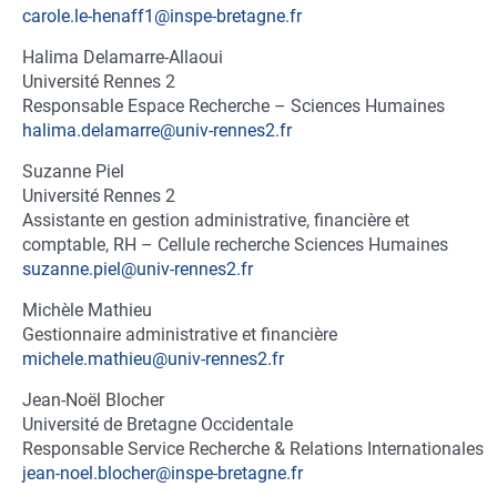
contact
carole.le-henaff1@inspe-bretagne.fr
Halima Delamarre-Allaoui
Fonction
Université Rennes 2
du
Fonction
Responsable Espace Recherche – Sciences Humaines
contact
du
halima.delamarre@univ-rennes2.fr
contact
Suzanne Piel
Fonction
Université Rennes 2
du
Fonction
Assistante en gestion administrative, financière et
contact
du
comptable, RH – Cellule recherche Sciences Humaines
contact
suzanne.piel@univ-rennes2.fr
Michèle Mathieu
Fonction
Gestionnaire administrative et financière
du
michele.mathieu@univ-rennes2.fr
contact
Jean-Noël Blocher
Fonction
Université de Bretagne Occidentale
du
Fonction
Responsable Service Recherche & Relations Internationales
contact
du
jean-noel.blocher@inspe-bretagne.fr
contact