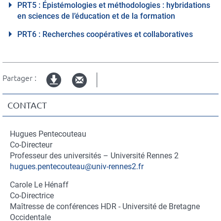
PRT5 : Épistémologies et méthodologies : hybridations
en sciences de l’éducation et de la formation
PRT6 : Recherches coopératives et collaboratives
Partager :
Version
imprimable
CONTACT
Hugues Pentecouteau
Fonction
Co-Directeur
du
Fonction
Professeur des universités – Université Rennes 2
contact
du
hugues.pentecouteau@univ-rennes2.fr
contact
Carole Le Hénaff
Fonction
Co-Directrice
du
Fonction
Maîtresse de conférences HDR - Université de Bretagne
contact
du
Occidentale