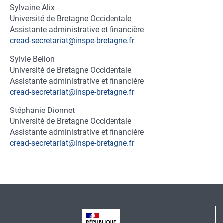
Sylvaine Alix
Fonction
Université de Bretagne Occidentale
du
Fonction
Assistante administrative et financière
contact
du
cread-secretariat@inspe-bretagne.fr
contact
Sylvie Bellon
Fonction
Université de Bretagne Occidentale
du
Fonction
Assistante administrative et financière
contact
du
cread-secretariat@inspe-bretagne.fr
contact
Stéphanie Dionnet
Fonction
Université de Bretagne Occidentale
du
Fonction
Assistante administrative et financière
contact
du
cread-secretariat@inspe-bretagne.fr
contact