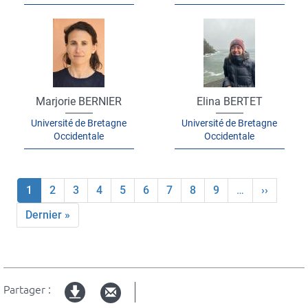
Marjorie BERNIER
Elina BERTET
Université de Bretagne
Université de Bretagne
Occidentale
Occidentale
Page
1
Page
2
Page
3
Page
4
Page
5
Page
6
Page
7
Page
8
Page
9
…
Page
››
Pagination
courante
suivante
Dernière
Dernier »
page
Partager :