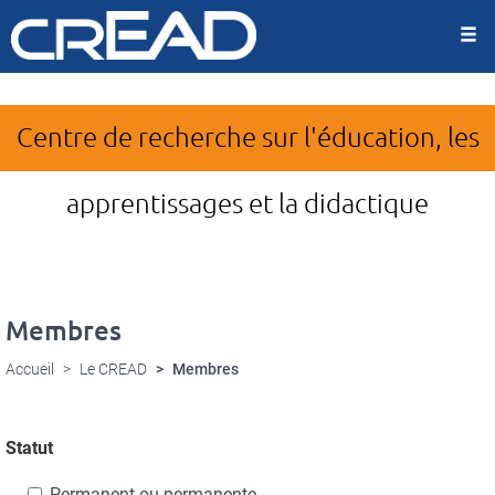
Panneau de gestion des cookies
Aller
au
contenu
principal
Centre de recherche sur l'éducation, les
apprentissages et la didactique
Membres
Accueil
Le CREAD
Membres
Statut
Permanent ou permanente